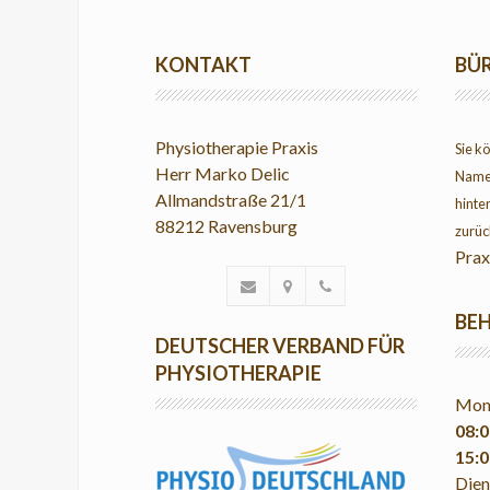
KONTAKT
BÜ
Physiotherapie Praxis
Sie k
Herr Marko Delic
Name
Allmandstraße 21/1
hinte
88212 Ravensburg
zurüc
Prax
BE
DEUTSCHER VERBAND FÜR
PHYSIOTHERAPIE
Mont
08:0
15:0
Dien