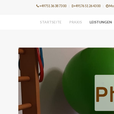
+49751 36 38 73 00
+49176 51 26 43 00
Mo 
STARTSEITE
PRAXIS
LEISTUNGEN